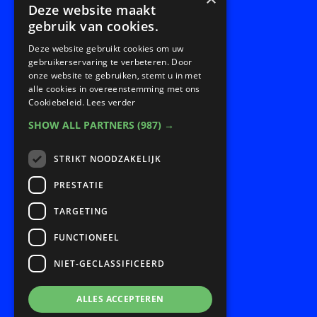
Deze website maakt
gebruik van cookies.
Deze website gebruikt cookies om uw
gebruikerservaring te verbeteren. Door
Snel naar:
onze website te gebruiken, stemt u in met
alle cookies in overeenstemming met ons
Cookiebeleid.
Lees verder
SHOW ALL PARTNERS
(987) →
Home
Over redesign.life
STRIKT NOODZAKELIJK
Programma’s
PRESTATIE
Samenwerken
TARGETING
Onze impact
Nieuws en agenda
FUNCTIONEEL
Contact
NIET-GECLASSIFICEERD
ALLES ACCEPTEREN