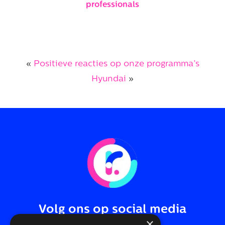
professionals
«
Positieve reacties op onze programma’s
Hyundai
»
Volg ons op social media
×