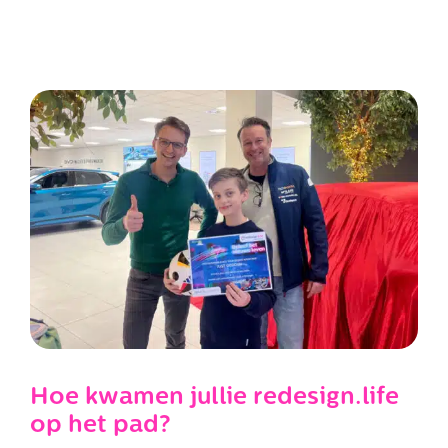
Hoe kwamen jullie redesign.life
op het pad?