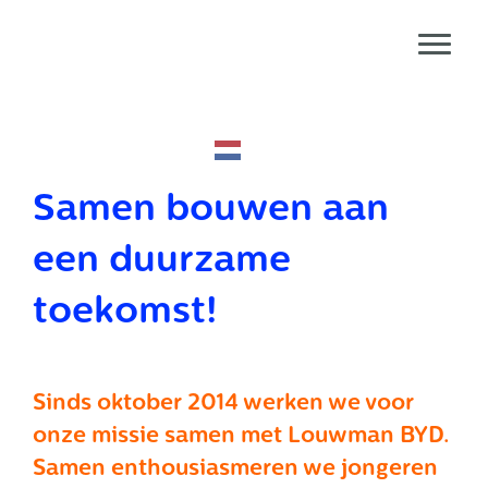
Door
Redesign Life
naar
Toggl
de
Header
hoofd
echts
inhoud
Samen bouwen aan
een duurzame
toekomst!
Sinds oktober 2014 werken we voor
onze missie samen met Louwman BYD.
Samen enthousiasmeren we jongeren