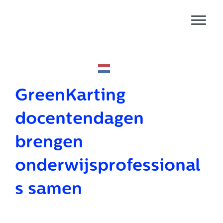
Door
Redesign Life
naar
Toggl
de
Header
hoofd
echts
inhoud
GreenKarting
docentendagen
brengen
onderwijsprofessional
s samen