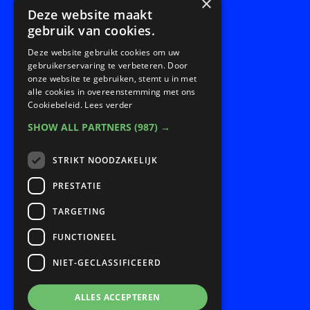
×
Deze website maakt
gebruik van cookies.
Deze website gebruikt cookies om uw
gebruikerservaring te verbeteren. Door
Snel naar:
onze website te gebruiken, stemt u in met
alle cookies in overeenstemming met ons
Cookiebeleid.
Lees verder
SHOW ALL PARTNERS
(987) →
Home
Over redesign.life
STRIKT NOODZAKELIJK
Programma’s
PRESTATIE
Samenwerken
TARGETING
Onze impact
Nieuws en agenda
FUNCTIONEEL
Contact
NIET-GECLASSIFICEERD
ALLES ACCEPTEREN