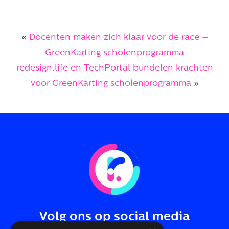
«
Docenten maken zich klaar voor de race –
GreenKarting scholenprogramma
redesign.life en TechPortal bundelen krachten
voor GreenKarting scholenprogramma
»
Volg ons op social media