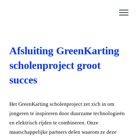
Door
Redesign Life
naar
Toggle
de
eader
hoofd
echts
inhoud
Afsluiting GreenKarting
scholenproject groot
succes
Het GreenKarting scholenproject zet zich in om
jongeren te inspireren door duurzame technologieën
en elektrisch rijden te combineren. Onze
maatschappelijke partners delen waarom ze deze