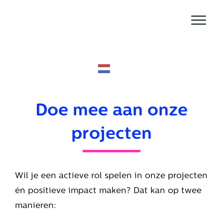
Door
Redesign Life
naar
Toggl
de
Header
hoofd
echts
inhoud
Doe mee aan onze
projecten
Wil je een actieve rol spelen in onze projecten
én positieve impact maken? Dat kan op twee
manieren: