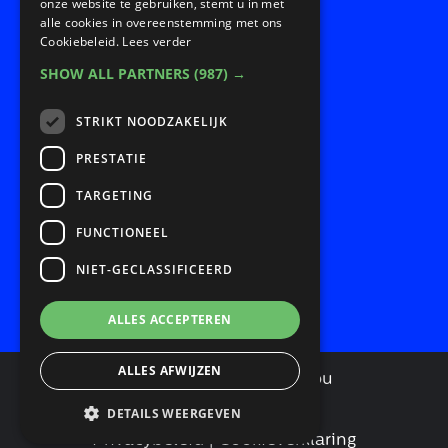
Snel naar:
onze website te gebruiken, stemt u in met
alle cookies in overeenstemming met ons
Cookiebeleid.
Lees verder
SHOW ALL PARTNERS
(987) →
Home
Over redesign.life
STRIKT NOODZAKELIJK
Programma’s
PRESTATIE
Samenwerken
TARGETING
Onze impact
Nieuws en agenda
FUNCTIONEEL
Contact
NIET-GECLASSIFICEERD
ALLES ACCEPTEREN
ALLES AFWIJZEN
©
| Realisatie:
Probu
2026
DETAILS WEERGEVEN
Privacybeleid
|
Cookieverklaring